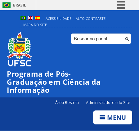
BRASIL
Simplifique!
ACESSIBILIDADE
ALTO CONTRASTE
MAPA DO SITE
Comunica BR
Participe
Acesso à informação
Legislação
Canais
Programa de Pós-
Graduação em Ciência da
Informação
Área Restrita
Administradores do Site
MENU