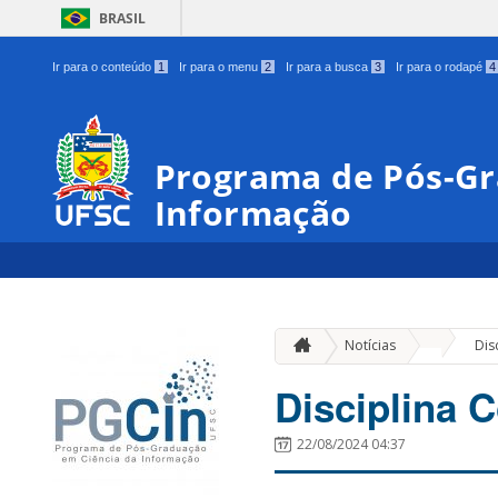
BRASIL
Ir para o conteúdo
1
Ir para o menu
2
Ir para a busca
3
Ir para o rodapé
4
Programa de Pós-Gr
Informação
»
Notícias
Dis
Disciplina 
22/08/2024 04:37