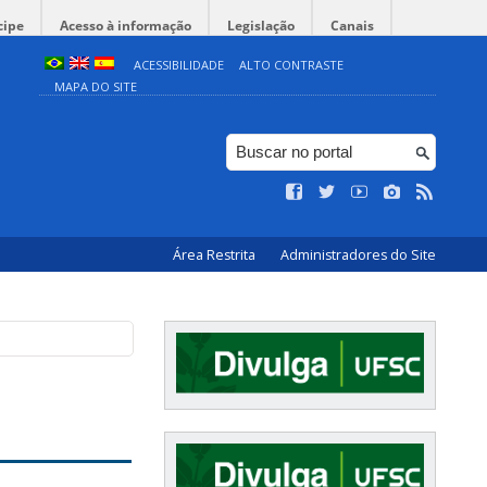
cipe
Acesso à informação
Legislação
Canais
ACESSIBILIDADE
ALTO CONTRASTE
MAPA DO SITE
Área Restrita
Administradores do Site
n