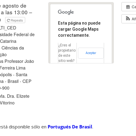
e agosto de
Ca
a las 13:00 –
0
Añ
Repeats
Esta página no puede
 LTI_CED
cargar Google Maps
sidade Federal de
correctamente.
Catarina
¿Eres el
 Ciências da
propietario
Aceptar
ção
de este
s Professor João
sitio web?
Ferreira Lima
nópolis - Santa
na - Brasil - CEP
0-900
fa. Dra. Elizete
Vitorino
está disponible sólo en
Portugués De Brasil
.