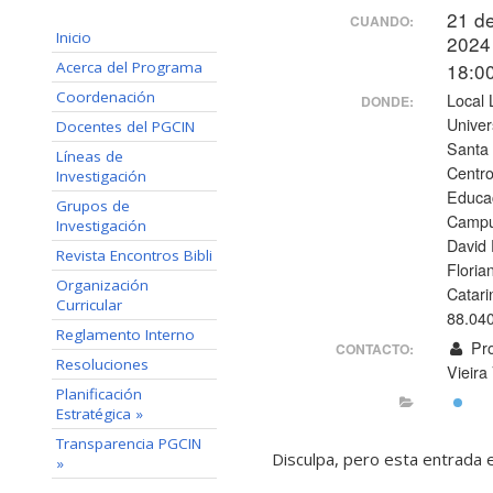
21 d
CUANDO:
Inicio
2024 
18:0
Acerca del Programa
Coordenación
Local
DONDE:
Univer
Docentes del PGCIN
Santa 
Líneas de
Centro
Investigación
Educa
Grupos de
Campu
Investigación
David 
Revista Encontros Bibli
Floria
Organización
Catari
Curricular
88.04
Reglamento Interno
Pro
CONTACTO:
Resoluciones
Vieira 
Planificación
Estratégica »
Transparencia PGCIN
Disculpa, pero esta entrada 
»