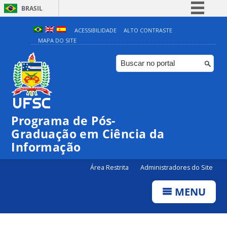
BRASIL
Simplifique!
ACESSIBILIDADE
ALTO CONTRASTE
MAPA DO SITE
Comunica BR
Participe
Acesso à informação
Legislação
Canais
Programa de Pós-
Graduação em Ciência da
Informação
Área Restrita
Administradores do Site
MENU