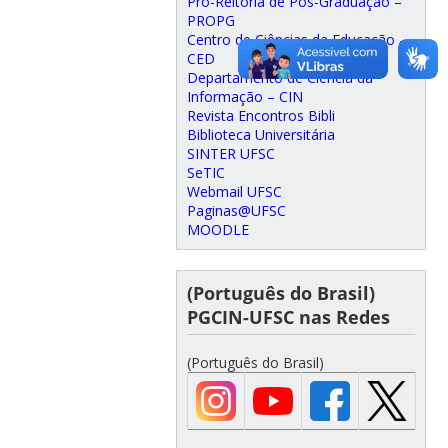
Pró-Reitoria de Pós-Graduação –
PROPG
Centro de Ciências da Educação –
CED
Departamento de Ciência da
Informação – CIN
Revista Encontros Bibli
Biblioteca Universitária
SINTER UFSC
SeTIC
Webmail UFSC
Paginas@UFSC
MOODLE
(Português do Brasil)
PGCIN-UFSC nas Redes
(Português do Brasil)