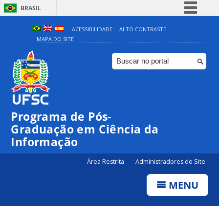
BRASIL
Simplifique!
ACESSIBILIDADE
ALTO CONTRASTE
MAPA DO SITE
Comunica BR
Participe
Acesso à informação
Legislação
Canais
Programa de Pós-
Graduação em Ciência da
Informação
Área Restrita
Administradores do Site
MENU