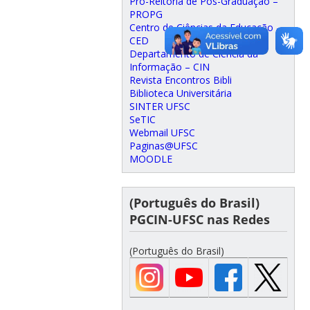
Pró-Reitoria de Pós-Graduação –
PROPG
Centro de Ciências da Educação –
CED
Departamento de Ciência da
Informação – CIN
Revista Encontros Bibli
Biblioteca Universitária
SINTER UFSC
SeTIC
Webmail UFSC
Paginas@UFSC
MOODLE
(Português do Brasil)
PGCIN-UFSC nas Redes
(Português do Brasil)