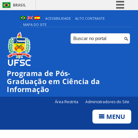
BRASIL
Simplifique!
ACESSIBILIDADE
ALTO CONTRASTE
MAPA DO SITE
Comunica BR
Participe
Acesso à informação
Legislação
Canais
Programa de Pós-
Graduação em Ciência da
Informação
Área Restrita
Administradores do Site
MENU