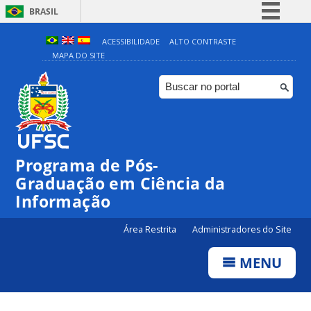
BRASIL
Simplifique!
ACESSIBILIDADE
ALTO CONTRASTE
MAPA DO SITE
Comunica BR
Participe
Acesso à informação
Legislação
Canais
Programa de Pós-
Graduação em Ciência da
Informação
Área Restrita
Administradores do Site
MENU