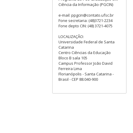
Ciência da Informação (PGCIN)
e-mail: ppgcin@contato.ufsc.br
Fone secretaria: (48)3721-2234
Fone depto CIN: (48) 3721-4075
LOCALIZAÇÃO:
Universidade Federal de Santa
Catarina
Centro Ciências da Educação
Bloco B sala 105
Campus Professor João David
Ferreira Lima
Florianópolis - Santa Catarina -
Brasil - CEP 88.040-900