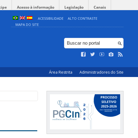
cipe
Acesso à informação
Legislação
Canais
ACESSIBILIDADE
ALTO CONTRASTE
MAPA DO SITE
Área Restrita
Administradores do Site