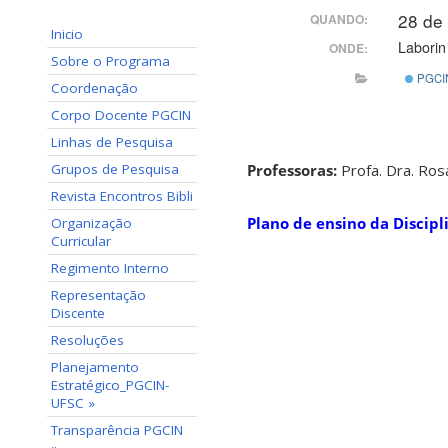
28 de
QUANDO:
Inicio
Laborin
ONDE:
Sobre o Programa
PGCI
Coordenação
Corpo Docente PGCIN
Linhas de Pesquisa
Grupos de Pesquisa
Professoras:
Profa. Dra. Ro
Revista Encontros Bibli
Plano de ensino da Discipl
Organização
Curricular
Regimento Interno
Representação
Discente
Resoluções
Planejamento
Estratégico_PGCIN-
UFSC »
Transparência PGCIN