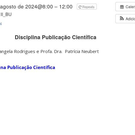
 agosto de 2024@8:00 – 12:00
Cale
Repeats
 II_BU
Adici
N
Disciplina Publicação Científica
sangela Rodrigues e
Profa. Dra. Patrícia Neubert
ina Publicação Científica