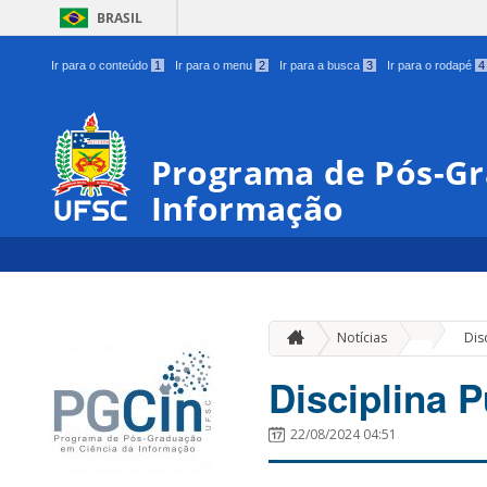
BRASIL
Ir para o conteúdo
1
Ir para o menu
2
Ir para a busca
3
Ir para o rodapé
4
Programa de Pós-Gr
Informação
»
Notícias
Dis
Disciplina P
22/08/2024 04:51