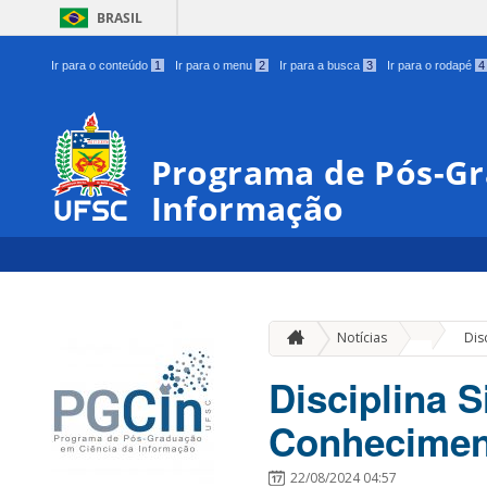
BRASIL
Ir para o conteúdo
1
Ir para o menu
2
Ir para a busca
3
Ir para o rodapé
4
Programa de Pós-Gr
Informação
»
Notícias
Dis
Disciplina 
Conhecimen
22/08/2024 04:57