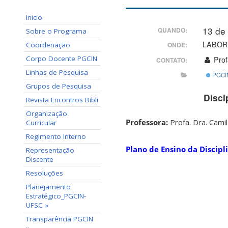
Inicio
13 de
QUANDO:
Sobre o Programa
LABORIN
Coordenação
ONDE:
Corpo Docente PGCIN
Prof
CONTATO:
Linhas de Pesquisa
PGCI
Grupos de Pesquisa
Disci
Revista Encontros Bibli
Organização
Professora:
Profa. Dra. Cami
Curricular
Regimento Interno
Plano de Ensino da Discip
Representação
Discente
Resoluções
Planejamento
Estratégico_PGCIN-
UFSC »
Transparência PGCIN