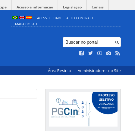
cipe
Acesso à informação
Legislação
Canais
ACESSIBILIDADE
ALTO CONTRASTE
MAPA DO SITE
Área Restrita
Administradores do Site