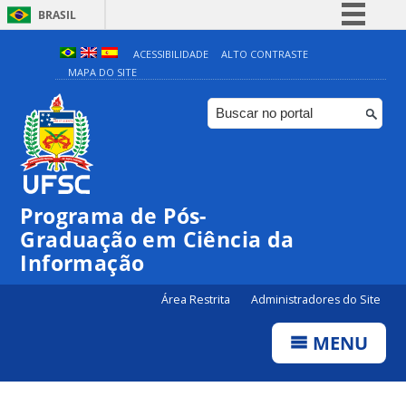
BRASIL
Simplifique!
ACESSIBILIDADE
ALTO CONTRASTE
MAPA DO SITE
Comunica BR
Participe
Acesso à informação
Legislação
Canais
Programa de Pós-
Graduação em Ciência da
Informação
Área Restrita
Administradores do Site
MENU