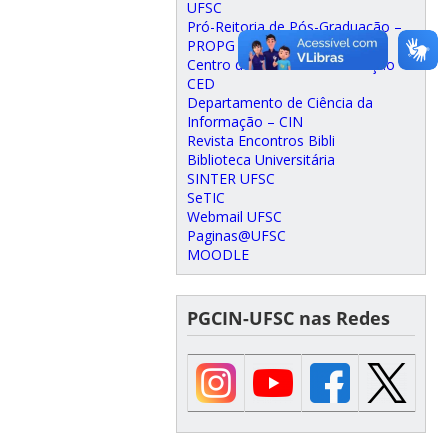
UFSC
Pró-Reitoria de Pós-Graduação –
PROPG
Centro de Ciências da Educação –
CED
Departamento de Ciência da
Informação – CIN
Revista Encontros Bibli
Biblioteca Universitária
SINTER UFSC
SeTIC
Webmail UFSC
Paginas@UFSC
MOODLE
PGCIN-UFSC nas Redes