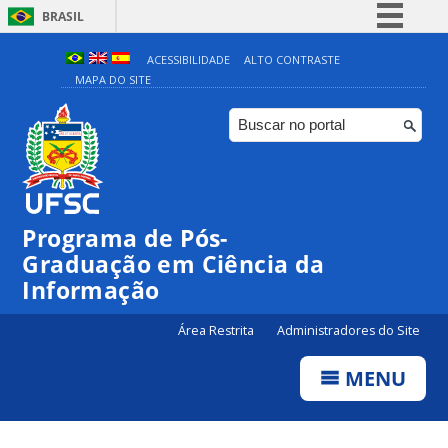
BRASIL
Simplifique!
ACESSIBILIDADE
ALTO CONTRASTE
MAPA DO SITE
Comunica BR
Participe
Acesso à informação
Legislação
Canais
Programa de Pós-
Graduação em Ciência da
Informação
Área Restrita
Administradores do Site
MENU