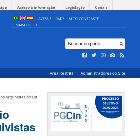
cipe
Acesso à informação
Legislação
Canais
ACESSIBILIDADE
ALTO CONTRASTE
MAPA DO SITE
Área Restrita
Administradores do Site
os Arquivistas do Estado de Santa Catarina
io
ivistas