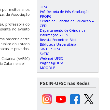
UFSC
e por muitos anos
Pró-Reitoria de Pós-Graduação –
za
, da Associação
PROPG
Centro de Ciências da Educação –
za, professora do
CED
resente no evento
Departamento de Ciência da
Informação – CIN
ma parceria entre
Revista Encontros Bibli
Público do Estado
Biblioteca Universitária
licas e privadas,
SINTER UFSC
SeTIC
Webmail UFSC
 Catarina (AAESC)
Paginas@UFSC
ia Catarinense!
MOODLE
PGCIN-UFSC nas Redes