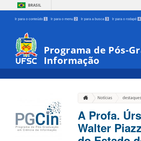
BRASIL
Ir para o conteúdo
1
Ir para o menu
2
Ir para a busca
3
Ir para o rodapé
4
Programa de Pós-Gr
Informação
Notícias
destaque
A Profa. Úr
Walter Piaz
do Estado d