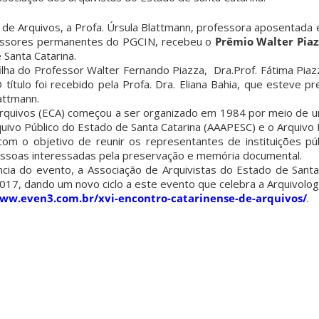
 de Arquivos, a Profa. Úrsula Blattmann, professora aposentada 
ssores permanentes do PGCIN, recebeu o
Prêmio Walter Piaz
 Santa Catarina.
ilha do Professor Walter Fernando Piazza, Dra.Prof. Fátima Piaz
título foi recebido pela Profa. Dra. Eliana Bahia, que esteve p
attmann.
rquivos (ECA) começou a ser organizado em 1984 por meio de u
uivo Público do Estado de Santa Catarina (AAAPESC) e o Arquivo 
com o objetivo de reunir os representantes de instituições púb
essoas interessadas pela preservação e memória documental.
ia do evento, a Associação de Arquivistas do Estado de Santa
17, dando um novo ciclo a este evento que celebra a Arquivolog
www.even3.com.br/xvi-encontro-catarinense-de-arquivos/
.