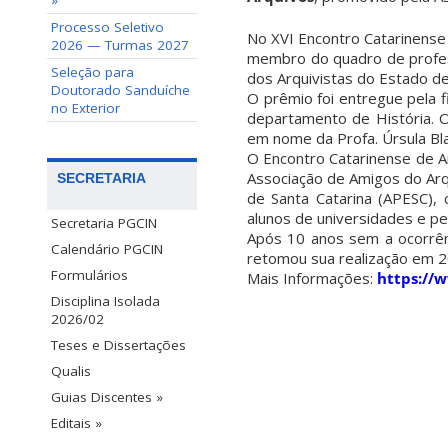
»
Processo Seletivo
No XVI Encontro Catarinense
2026 — Turmas 2027
membro do quadro de profe
Seleção para
dos Arquivistas do Estado de
Doutorado Sanduíche
O prêmio foi entregue pela f
no Exterior
departamento de História. O 
em nome da Profa. Úrsula Bl
O Encontro Catarinense de A
Associação de Amigos do Arq
SECRETARIA
de Santa Catarina (APESC), 
alunos de universidades e p
Secretaria PGCIN
Após 10 anos sem a ocorrênc
Calendário PGCIN
retomou sua realização em 20
Formulários
Mais Informações:
https://
Disciplina Isolada
2026/02
Teses e Dissertações
Qualis
Guias Discentes »
Editais »