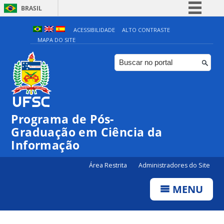
BRASIL
Simplifique!
ACESSIBILIDADE
ALTO CONTRASTE
MAPA DO SITE
Comunica BR
Participe
Acesso à informação
Legislação
Canais
Programa de Pós-
Graduação em Ciência da
Informação
Área Restrita
Administradores do Site
MENU