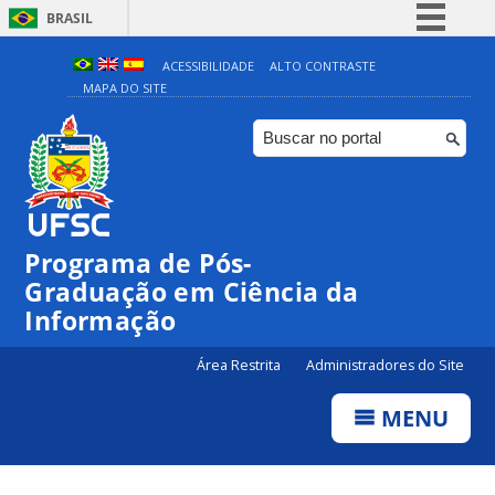
BRASIL
Simplifique!
ACESSIBILIDADE
ALTO CONTRASTE
MAPA DO SITE
Comunica BR
Participe
Acesso à informação
Legislação
Canais
Programa de Pós-
Graduação em Ciência da
Informação
Área Restrita
Administradores do Site
MENU