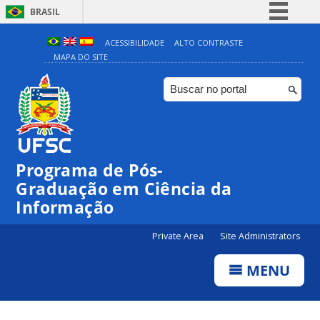
BRASIL
Simplifique!
ACESSIBILIDADE
ALTO CONTRASTE
MAPA DO SITE
Comunica BR
Participe
Acesso à informação
Legislação
Canais
Programa de Pós-
Graduação em Ciência da
Informação
Private Area
Site Administrators
MENU