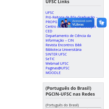
UFSC Links
UFSC
Pró-Reitoria de Pós-Graduação –
PROPG
Centro de Ciências da Educação –
CED
Departamento de Ciência da
Informação – CIN
Revista Encontros Bibli
Biblioteca Universitária
SINTER UFSC
SeTIC
Webmail UFSC
Paginas@UFSC
MOODLE
(Português do Brasil)
PGCIN-UFSC nas Redes
(Português do Brasil)