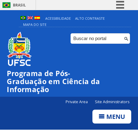
BRASIL
Simplifique!
ACESSIBILIDADE
ALTO CONTRASTE
MAPA DO SITE
Comunica BR
Participe
Acesso à informação
Legislação
Canais
Programa de Pós-
Graduação em Ciência da
Informação
Private Area
Site Administrators
MENU