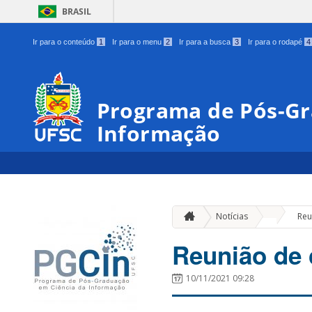
BRASIL
Ir para o conteúdo
1
Ir para o menu
2
Ir para a busca
3
Ir para o rodapé
4
Programa de Pós-Gr
Informação
»
Notícias
Reu
Reunião de 
10/11/2021 09:28