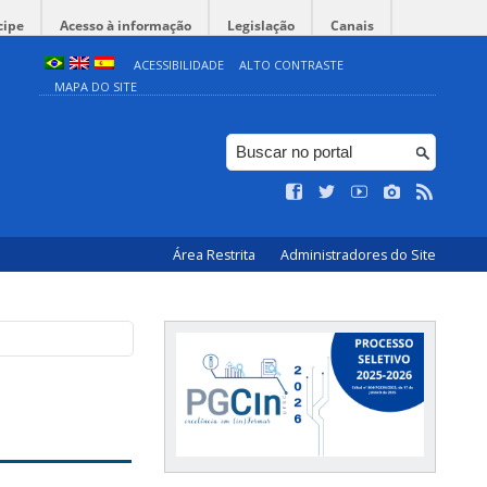
cipe
Acesso à informação
Legislação
Canais
ACESSIBILIDADE
ALTO CONTRASTE
MAPA DO SITE
Área Restrita
Administradores do Site