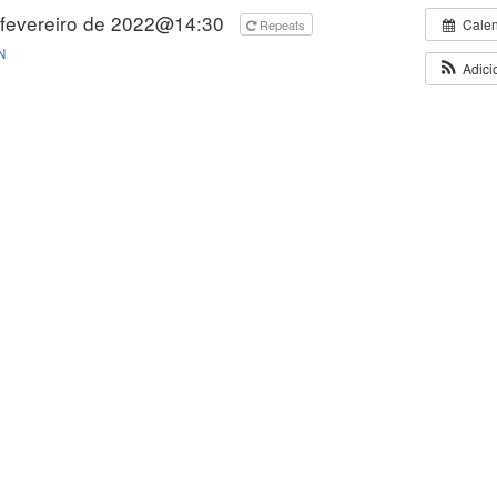
 fevereiro de 2022@14:30
Cale
Repeats
N
Adici