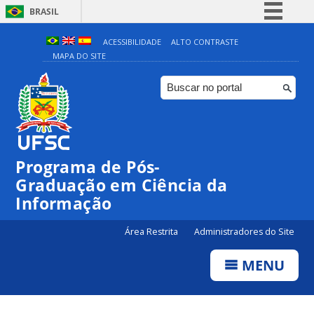
BRASIL
Simplifique!
ACESSIBILIDADE
ALTO CONTRASTE
MAPA DO SITE
Comunica BR
Participe
Acesso à informação
Legislação
Canais
Programa de Pós-
Graduação em Ciência da
Informação
Área Restrita
Administradores do Site
MENU