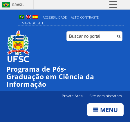
BRASIL
Simplifique!
ACESSIBILIDADE
ALTO CONTRASTE
MAPA DO SITE
Comunica BR
Participe
Acesso à informação
Legislação
Canais
Programa de Pós-
Graduação em Ciência da
Informação
Private Area
Site Administrators
MENU