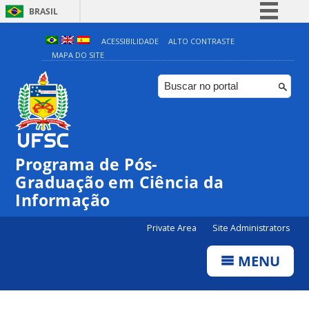
BRASIL
Simplifique!
ACESSIBILIDADE
ALTO CONTRASTE
MAPA DO SITE
Comunica BR
Participe
Acesso à informação
Legislação
Canais
Programa de Pós-
Graduação em Ciência da
Informação
Private Area
Site Administrators
MENU