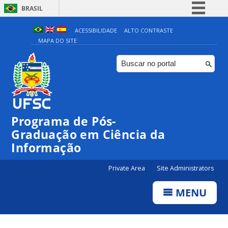
BRASIL
Simplifique!
ACESSIBILIDADE
ALTO CONTRASTE
MAPA DO SITE
Comunica BR
Participe
Acesso à informação
Legislação
Canais
Programa de Pós-
Graduação em Ciência da
Informação
Private Area
Site Administrators
MENU