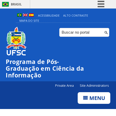
BRASIL
Simplifique!
ACESSIBILIDADE
ALTO CONTRASTE
MAPA DO SITE
Comunica BR
Participe
Acesso à informação
Legislação
Canais
Programa de Pós-
Graduação em Ciência da
Informação
Private Area
Site Administrators
MENU