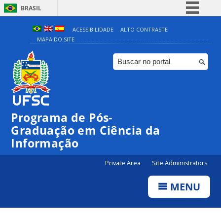
BRASIL
Simplifique!
ACESSIBILIDADE
ALTO CONTRASTE
MAPA DO SITE
Comunica BR
Participe
Acesso à informação
Legislação
Canais
Programa de Pós-
Graduação em Ciência da
Informação
Private Area
Site Administrators
MENU