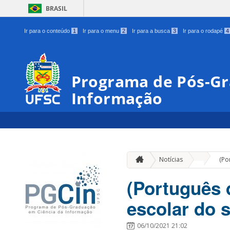
BRASIL
Ir para o conteúdo
1
Ir para o menu
2
Ir para a busca
3
Ir para o rodapé
4
Programa de Pós-Gr
Informação
»
Notícias
(Po
(Português d
escolar do 
06/10/2021 21:02