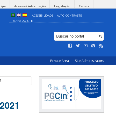
cipe
Acesso à informação
Legislação
Canais
ACESSIBILIDADE
ALTO CONTRASTE
MAPA DO SITE
Private Area
Site Administrators
21
 2021