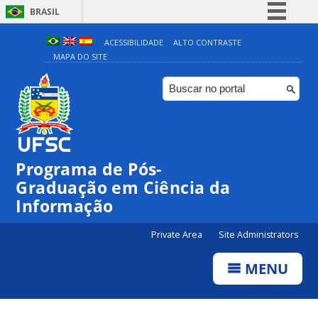
BRASIL
Simplifique!
ACESSIBILIDADE
ALTO CONTRASTE
MAPA DO SITE
Comunica BR
Participe
Acesso à informação
Legislação
Canais
Programa de Pós-
Graduação em Ciência da
Informação
Private Area
Site Administrators
MENU