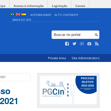
cipe
Acesso à informação
Legislação
Canais
ACESSIBILIDADE
ALTO CONTRASTE
MAPA DO SITE
Private Area
Site Administrators
 2021
sso
 2021