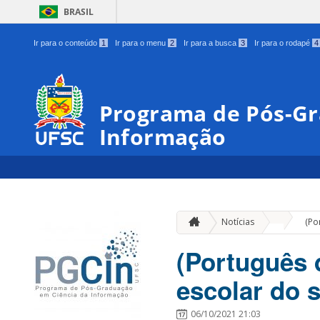
BRASIL
Ir para o conteúdo
1
Ir para o menu
2
Ir para a busca
3
Ir para o rodapé
4
Programa de Pós-Gr
Informação
»
Notícias
(Po
(Português 
escolar do 
06/10/2021 21:03