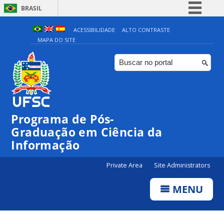
BRASIL
Simplifique!
ACESSIBILIDADE
ALTO CONTRASTE
MAPA DO SITE
Comunica BR
Participe
Acesso à informação
Legislação
Canais
Programa de Pós-
Graduação em Ciência da
Informação
Private Area
Site Administrators
MENU